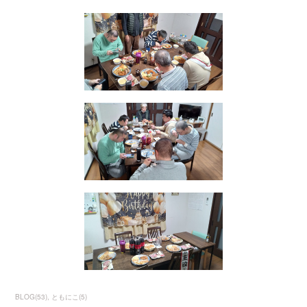
BLOG
(
53
)
ともにこ
(
5
)