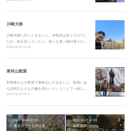
川崎大師
川崎大師へ行ってきました。仲見世は歩くだけでし
たが、飴を切っていたり、色々な食べ物の香りが…
2026.03.04 02:06
東村山散策
利用者さんの希望で東村山に行きました。駅前にあ
る志村けんさんの像を見たいということで一緒に…
2026.02.20 04:41
2025.04.28 02:03
2025.04.21 01:33
東京タワーと増上寺
新井薬師