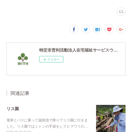
特定非営利活動法人在宅福祉サービスウイズ
フォロー
関連記事
リス園
電車とバスに乗って薬師池で降りてリス園に行きま
した。リス園ではミトンの手袋をしてヒマワリの…
2026.06.05 05:52